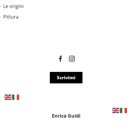
Le origini
Pittura
Scrivimi
Enrica Guidi
P.IVA 01887310496
Privacy Policy